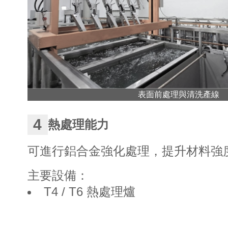
表面前處理與清洗產線
4
熱處理能力
可進行鋁合金強化處理，提升材料強
主要設備：
T4 / T6 熱處理爐