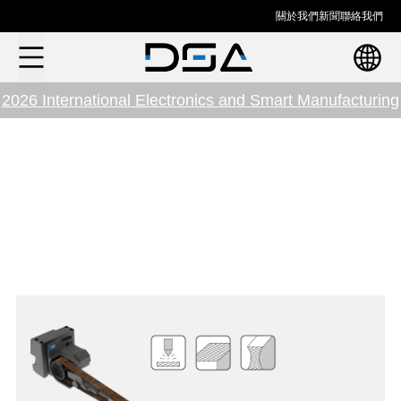
關於我們
新聞
聯絡我們
2026 International Electronics and Smart Manufacturing
Exhibition in Hanoi